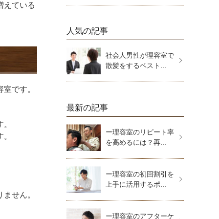
増えている
人気の記事
社会人男性が理容室で
散髪をするベスト...
容室です。
最新の記事
す。
ー理容室のリピート率
す。
を高めるには？再...
ー理容室の初回割引を
上手に活用するポ...
りません。
ー理容室のアフターケ