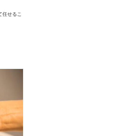
て任せるこ
。