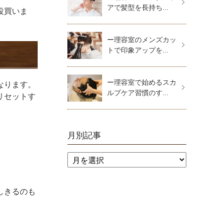
アで髪型を長持ち...
役買いま
ー理容室のメンズカッ
トで印象アップを...
ー理容室で始めるスカ
なります。
ルプケア習慣のす...
リセットす
月別記事
しきるのも